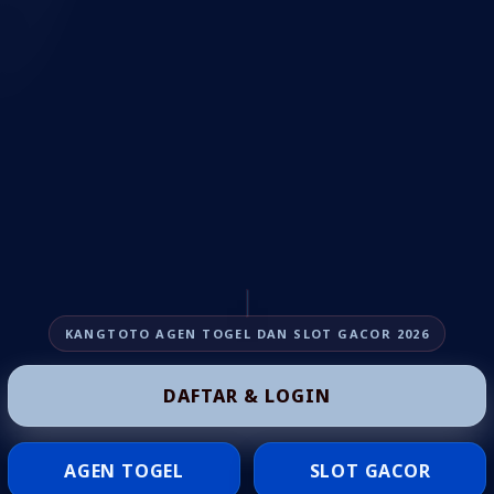
KANGTOTO AGEN TOGEL DAN SLOT GACOR 2026
DAFTAR & LOGIN
AGEN TOGEL
SLOT GACOR